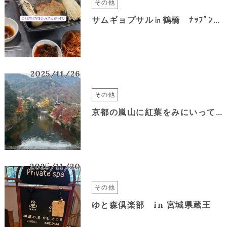
その他
サムギョプサル㏌鶴橋 ﾅｯﾌﾟﾝﾅﾑｼﾞｬﾃｿﾝ
2025/11/26
その他
京都の嵐山に紅葉をみにいってきました
2025/11/20
その他
ゆと森倶楽部 in 宮城県蔵王