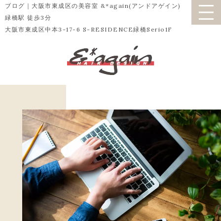
ブログ｜大阪市東成区の美容室 &*again(アンドアゲイン)
緑橋駅 徒歩3分
大阪市東成区中本3-17-6 S-RESIDENCE緑橋Serio1F