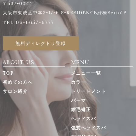
〒537-0022
大阪市東成区中本3-17-6 S-RESIDENCE緑橋Serio1F
TEL 06-6657-6777
無料ディレクトリ登録
ABOUT US
MENU
TOP
メニュー一覧
初めての方へ
カラー
サロン紹介
トリートメント
パーマ
縮毛矯正
ヘッドスパ
強髪ヘッドスパ