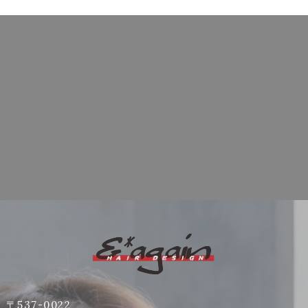
〒537-0022