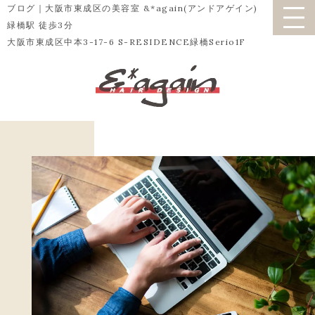
ブログ｜大阪市東成区の美容室 &*again(アンドアゲイン)
緑橋駅 徒歩3分
大阪市東成区中本3-17-6 S-RESIDENCE緑橋Serio1F