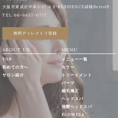
大阪市東成区中本3-17-6 S-RESIDENCE緑橋Serio1F
TEL 06-6657-6777
無料ディレクトリ登録
ABOUT US
MENU
TOP
メニュー一覧
初めての方へ
カラー
サロン紹介
トリートメント
パーマ
縮毛矯正
ヘッドスパ
強髪ヘッドスパ
FLOWDIA