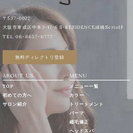
〒537-0022
大阪市東成区中本3-17-6 S-RESIDENCE緑橋Serio1F
TEL 06-6657-6777
無料ディレクトリ登録
ABOUT US
MENU
TOP
メニュー一覧
初めての方へ
カラー
サロン紹介
トリートメント
パーマ
縮毛矯正
ヘッドスパ