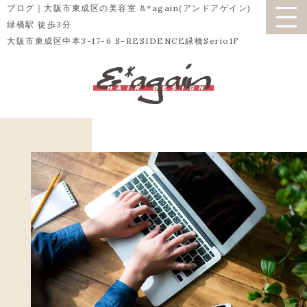
ブログ｜大阪市東成区の美容室 &*again(アンドアゲイン)
緑橋駅 徒歩3分
大阪市東成区中本3-17-6 S-RESIDENCE緑橋Serio1F