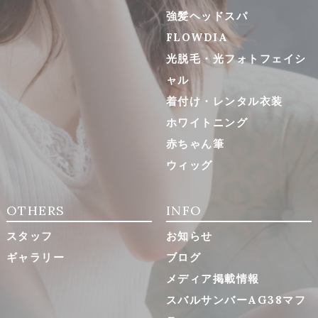
強髪ヘッドスパ
FLOWDIA
光脱毛・光フォトフェイシ
ャル
着付け・レンタル衣装
ホワイトニング
赤ちゃん筆
ウィッグ
OTHERS
INFO
スタッフ
お知らせ
ギャラリー
ブログ
メディア掲載情報
スバルサンバーAG38マフ