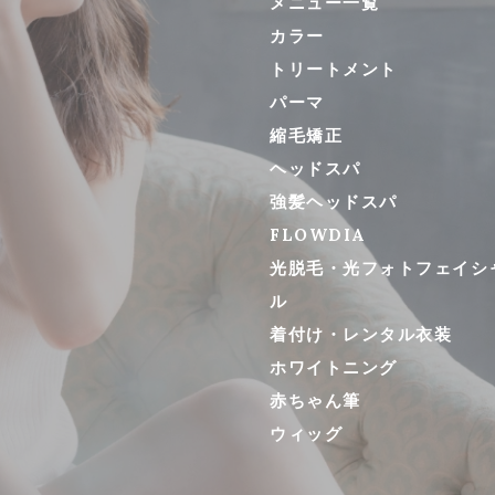
メニュー一覧
カラー
トリートメント
パーマ
縮毛矯正
ヘッドスパ
強髪ヘッドスパ
FLOWDIA
光脱毛・光フォトフェイシ
ル
着付け・レンタル衣装
ホワイトニング
赤ちゃん筆
ウィッグ