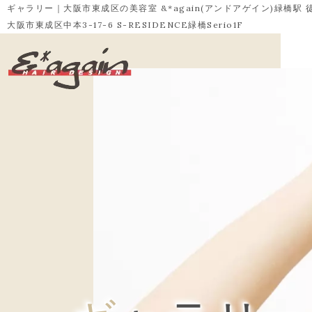
ギャラリー｜大阪市東成区の美容室 &*again(アンドアゲイン)緑橋駅 
大阪市東成区中本3-17-6 S-RESIDENCE緑橋Serio1F