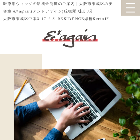
医療用ウィッグの助成金制度のご案内｜大阪市東成区の美
容室 &*again(アンドアゲイン)緑橋駅 徒歩3分
大阪市東成区中本3-17-6 S-RESIDENCE緑橋Serio1F