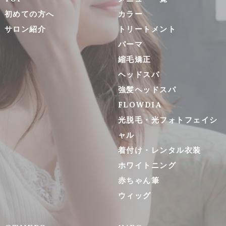
初めての方へ
カラー
サロン紹介
トリートメント
パーマ
縮毛矯正
ヘッドスパ
強髪ヘッドスパ
FLOWDIA
光脱毛・光フォトフェイシ
ャル
着付け・レンタル衣装
ホワイトニング
赤ちゃん筆
ウィッグ