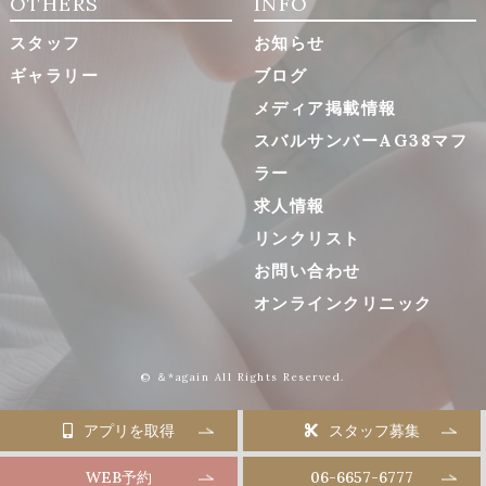
OTHERS
INFO
スタッフ
お知らせ
ギャラリー
ブログ
メディア掲載情報
スバルサンバーAG38マフ
ラー
求人情報
リンクリスト
お問い合わせ
オンラインクリニック
© ＆*again All Rights Reserved.
アプリを取得
スタッフ募集
WEB予約
06-6657-6777