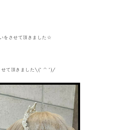
いをさせて頂きました☆
頂きました\(' ^ ')/