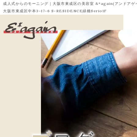
成人式からのモーニング｜大阪市東成区の美容室 &*again(アンドアゲ
大阪市東成区中本3-17-6 S-RESIDENCE緑橋Serio1F