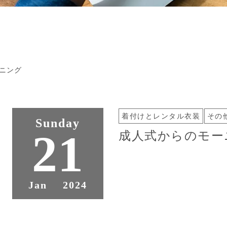
ニング
着付けとレンタル衣装
その
Sunday
21
成人式からのモー
Jan
2024