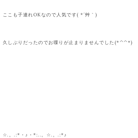
ここも子連れOKなので人気です( *´艸｀)
久しぶりだったのでお喋りが止まりませんでした(*^^*)
☆.。.:*・♪・*:..。☆.。.:*♪