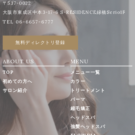
〒537-0022
大阪市東成区中本3-17-6 S-RESIDENCE緑橋Serio1F
TEL 06-6657-6777
無料ディレクトリ登録
ABOUT US
MENU
TOP
メニュー一覧
初めての方へ
カラー
サロン紹介
トリートメント
パーマ
縮毛矯正
ヘッドスパ
強髪ヘッドスパ