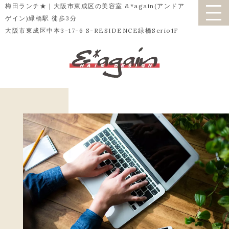
梅田ランチ★｜大阪市東成区の美容室 &*again(アンドア
ゲイン)緑橋駅 徒歩3分
大阪市東成区中本3-17-6 S-RESIDENCE緑橋Serio1F