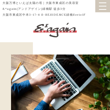
大阪万博といえば太陽の塔｜大阪市東成区の美容室
&*again(アンドアゲイン)緑橋駅 徒歩3分
大阪市東成区中本3-17-6 S-RESIDENCE緑橋Serio1F