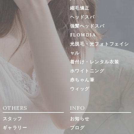
縮毛矯正
ヘッドスパ
強髪ヘッドスパ
FLOWDIA
光脱毛・光フォトフェイシ
ャル
着付け・レンタル衣装
ホワイトニング
赤ちゃん筆
ウィッグ
OTHERS
INFO
スタッフ
お知らせ
ギャラリー
ブログ