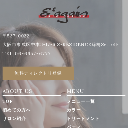
〒537-0022
大阪市東成区中本3-17-6 S-RESIDENCE緑橋Serio1F
TEL 06-6657-6777
無料ディレクトリ登録
ABOUT US
MENU
TOP
メニュー一覧
初めての方へ
カラー
サロン紹介
トリートメント
パーマ