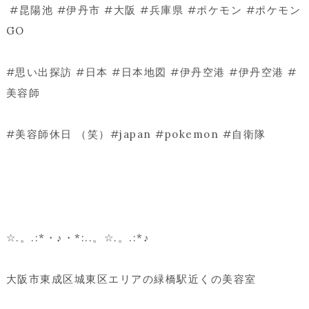
#昆陽池 #伊丹市 #大阪 #兵庫県 #ポケモン #ポケモン
GO
#思い出探訪 #日本 #日本地図 #伊丹空港 #伊丹空港 #
美容師
#美容師休日 （笑）#japan #pokemon #自衛隊
☆.。.:*・♪・*:..。☆.。.:*♪
大阪市東成区城東区エリアの緑橋駅近くの美容室