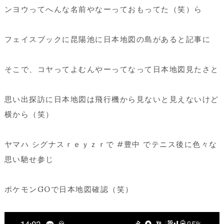
ンヨウってへんな名前やなーっておもってた（笑）ら
フェイスブックに昆陽池に日本地図の島があると記事に
そこで、コヤってよむんやーってなって日本地図見たさと
思い出探訪に日本地図は飛行機から見ないと見えないけど
横から（笑）
ヤマハ シグナスｒｅｙｚｒで #豊中 でテニス後に色々な
思い馳せ参じ
ポケモンGOで日本地図確認（笑）