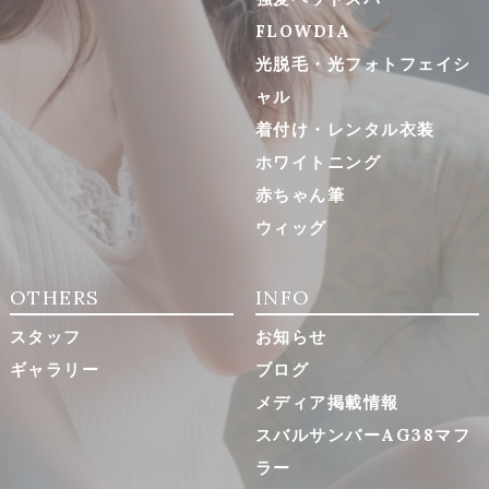
FLOWDIA
光脱毛・光フォトフェイシ
ャル
着付け・レンタル衣装
ホワイトニング
赤ちゃん筆
ウィッグ
OTHERS
INFO
スタッフ
お知らせ
ギャラリー
ブログ
メディア掲載情報
スバルサンバーAG38マフ
ラー