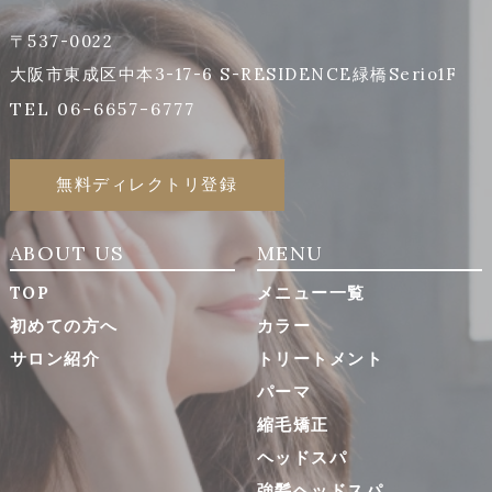
〒537-0022
大阪市東成区中本3-17-6 S-RESIDENCE緑橋Serio1F
TEL 06-6657-6777
無料ディレクトリ登録
ABOUT US
MENU
TOP
メニュー一覧
初めての方へ
カラー
サロン紹介
トリートメント
パーマ
縮毛矯正
ヘッドスパ
強髪ヘッドスパ