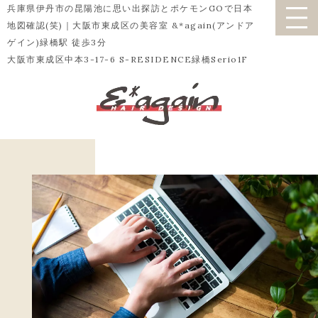
兵庫県伊丹市の昆陽池に思い出探訪とポケモンGOで日本
地図確認(笑)｜大阪市東成区の美容室 &*again(アンドア
ゲイン)緑橋駅 徒歩3分
大阪市東成区中本3-17-6 S-RESIDENCE緑橋Serio1F