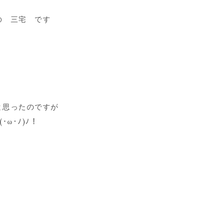
の 三宅 です
と思ったのですが
ω･ﾉ)ﾉ！