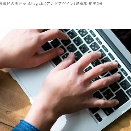
東成区の美容室 &*again(アンドアゲイン)緑橋駅 徒歩3分