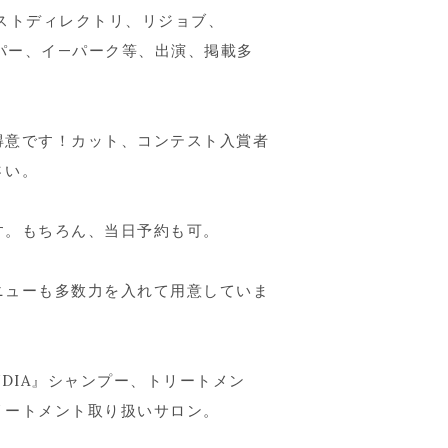
ストディレクトリ、リジョブ、
ッパー、イ—パーク等、出演、掲載多
得意です！カット、コンテスト入賞者
さい。
す。もちろん、当日予約も可。
ニューも多数力を入れて用意していま
DIA』シャンプー、トリートメン
リートメント取り扱いサロン。