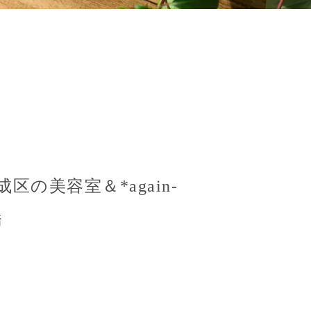
の美容室＆*again-
橋