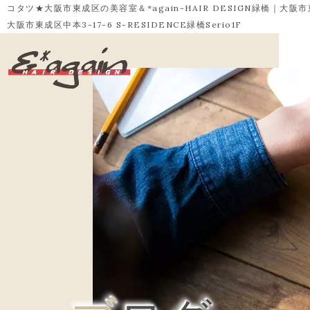
コタツ★大阪市東成区の美容室＆*again-HAIR DESIGN緑橋｜大阪市
大阪市東成区中本3-17-6 S-RESIDENCE緑橋Serio1F