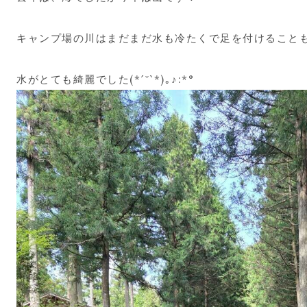
キャンプ場の川はまだまだ水も冷たくで足を付けること
水がとても綺麗でした(*ˊ˘ˋ*)｡♪:*°