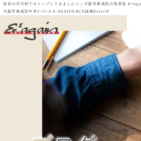
奈良の天川村でキャンプしてきました☆｜大阪市東成区の美容室 &*agai
大阪市東成区中本3-17-6 S-RESIDENCE緑橋Serio1F