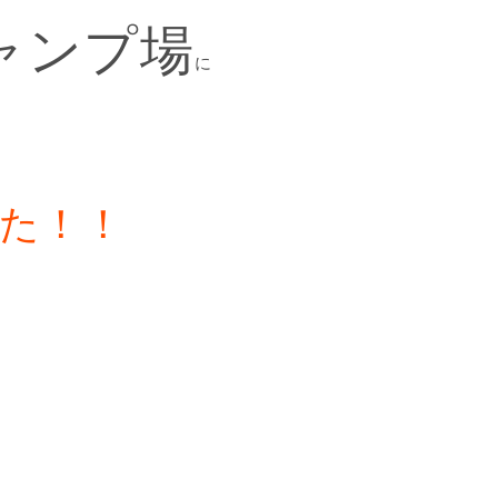
ャンプ場
に
た！！