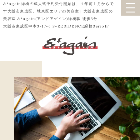
&*again緑橋の成人式予約受付開始は、１年前１月からで
す大阪市東成区、城東区エリアの美容室｜大阪市東成区の
美容室 &*again(アンドアゲイン)緑橋駅 徒歩3分
大阪市東成区中本3-17-6 S-RESIDENCE緑橋Serio1F