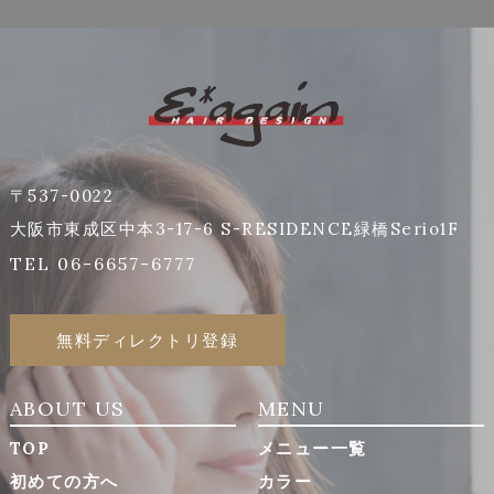
〒537-0022
大阪市東成区中本3-17-6 S-RESIDENCE緑橋Serio1F
TEL 06-6657-6777
無料ディレクトリ登録
ABOUT US
MENU
TOP
メニュー一覧
初めての方へ
カラー