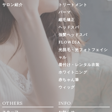
サロン紹介
トリートメント
パーマ
縮毛矯正
ヘッドスパ
強髪ヘッドスパ
FLOWDIA
光脱毛・光フォトフェイシ
ャル
着付け・レンタル衣装
ホワイトニング
赤ちゃん筆
ウィッグ
OTHERS
INFO