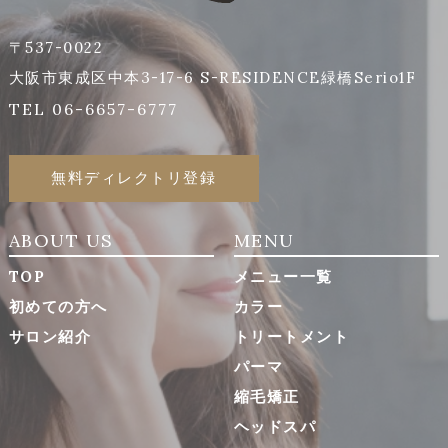
〒537-0022
大阪市東成区中本3-17-6 S-RESIDENCE緑橋Serio1F
TEL 06-6657-6777
無料ディレクトリ登録
ABOUT US
MENU
TOP
メニュー一覧
初めての方へ
カラー
サロン紹介
トリートメント
パーマ
縮毛矯正
ヘッドスパ