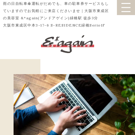
雨の日自転車傘運転がだめでも、車の駐車券サービスもし
ていますのでお気軽にご来店くださいませ｜大阪市東成区
の美容室 &*again(アンドアゲイン)緑橋駅 徒歩3分
大阪市東成区中本3-17-6 S-RESIDENCE緑橋Serio1F