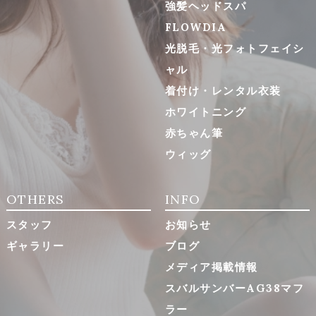
強髪ヘッドスパ
FLOWDIA
光脱毛・光フォトフェイシ
ャル
着付け・レンタル衣装
ホワイトニング
赤ちゃん筆
ウィッグ
OTHERS
INFO
スタッフ
お知らせ
ギャラリー
ブログ
メディア掲載情報
スバルサンバーAG38マフ
ラー