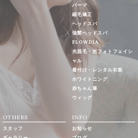
パーマ
縮毛矯正
ヘッドスパ
強髪ヘッドスパ
FLOWDIA
光脱毛・光フォトフェイシ
ャル
着付け・レンタル衣装
ホワイトニング
赤ちゃん筆
ウィッグ
OTHERS
INFO
スタッフ
お知らせ
ギャラリー
ブログ