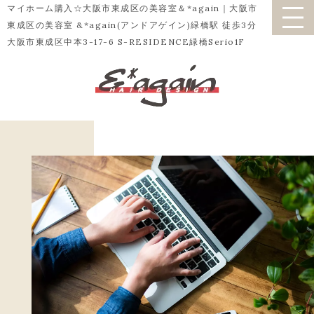
マイホーム購入☆大阪市東成区の美容室＆*again｜大阪市
東成区の美容室 &*again(アンドアゲイン)緑橋駅 徒歩3分
大阪市東成区中本3-17-6 S-RESIDENCE緑橋Serio1F