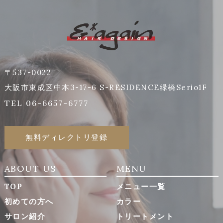
〒537-0022
大阪市東成区中本3-17-6 S-RESIDENCE緑橋Serio1F
TEL 06-6657-6777
無料ディレクトリ登録
ABOUT US
MENU
TOP
メニュー一覧
初めての方へ
カラー
サロン紹介
トリートメント