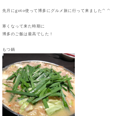
先月にgoto使って博多に
グルメ旅
に行って来ました^ ^
寒くなって来た時期に
博多のご飯は最高でした！
もつ鍋