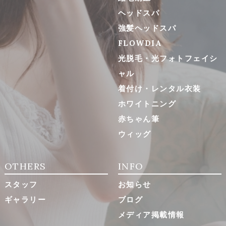
ヘッドスパ
強髪ヘッドスパ
FLOWDIA
光脱毛・光フォトフェイシ
ャル
着付け・レンタル衣装
ホワイトニング
赤ちゃん筆
ウィッグ
OTHERS
INFO
スタッフ
お知らせ
ギャラリー
ブログ
メディア掲載情報