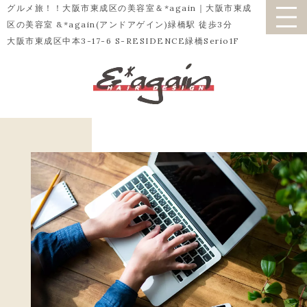
グルメ旅！！大阪市東成区の美容室＆*again｜大阪市東成
区の美容室 &*again(アンドアゲイン)緑橋駅 徒歩3分
大阪市東成区中本3-17-6 S-RESIDENCE緑橋Serio1F