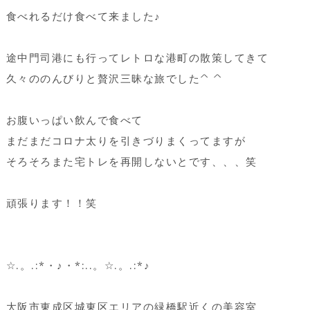
食べれるだけ食べて来ました♪
途中門司港にも行ってレトロな港町の散策してきて
久々ののんびりと贅沢三昧な旅でした^ ^
お腹いっぱい飲んで食べて
まだまだコロナ太りを引きづりまくってますが
そろそろまた宅トレを再開しないとです、、、笑
頑張ります！！笑
☆.。.:*・♪・*:..。☆.。.:*♪
大阪市東成区城東区エリアの緑橋駅近くの美容室