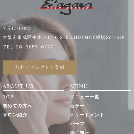
〒537-0022
大阪市東成区中本3-17-6 S-RESIDENCE緑橋Serio1F
TEL 06-6657-6777
無料ディレクトリ登録
ABOUT US
MENU
TOP
メニュー一覧
初めての方へ
カラー
サロン紹介
トリートメント
パーマ
縮毛矯正