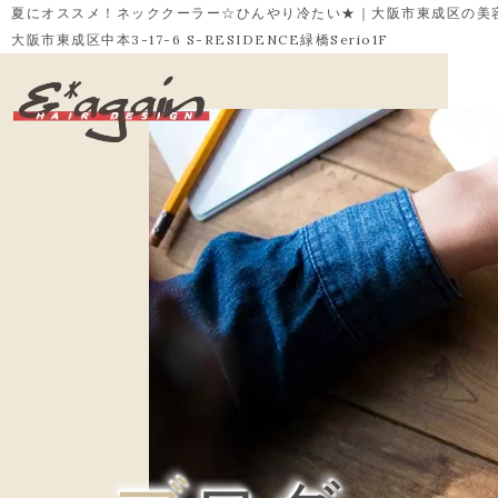
夏にオススメ！ネッククーラー☆ひんやり冷たい★｜大阪市東成区の美容室 
大阪市東成区中本3-17-6 S-RESIDENCE緑橋Serio1F