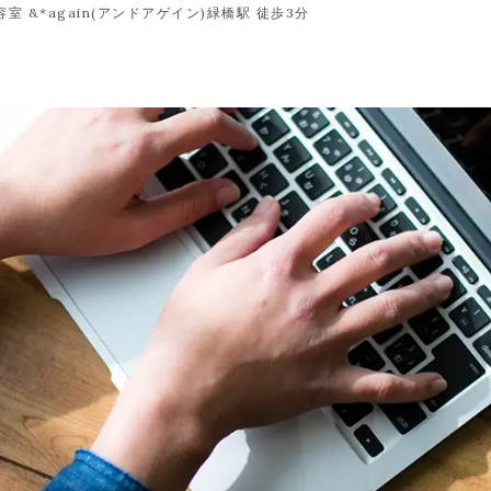
&*again(アンドアゲイン)緑橋駅 徒歩3分