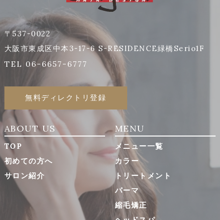
〒537-0022
大阪市東成区中本3-17-6 S-RESIDENCE緑橋Serio1F
TEL 06-6657-6777
無料ディレクトリ登録
ABOUT US
MENU
TOP
メニュー一覧
初めての方へ
カラー
サロン紹介
トリートメント
パーマ
縮毛矯正
ヘッドスパ