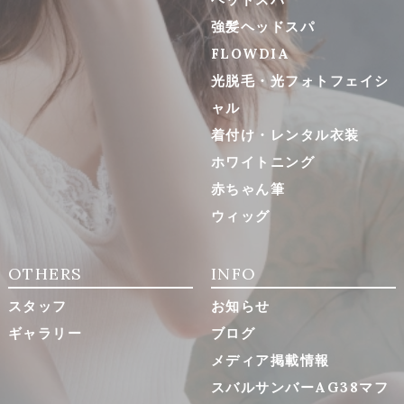
強髪ヘッドスパ
FLOWDIA
光脱毛・光フォトフェイシ
ャル
着付け・レンタル衣装
ホワイトニング
赤ちゃん筆
ウィッグ
OTHERS
INFO
スタッフ
お知らせ
ギャラリー
ブログ
メディア掲載情報
スバルサンバーAG38マフ