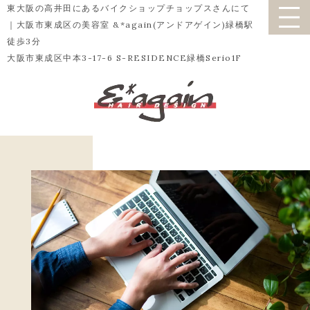
東大阪の高井田にあるバイクショップチョップスさんにて
｜大阪市東成区の美容室 &*again(アンドアゲイン)緑橋駅
徒歩3分
大阪市東成区中本3-17-6 S-RESIDENCE緑橋Serio1F