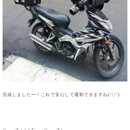
完成しましたー！これで安心して通勤できますね('◇')ゞ
☆.。.:*・♪・*:..。☆.。.:*♪