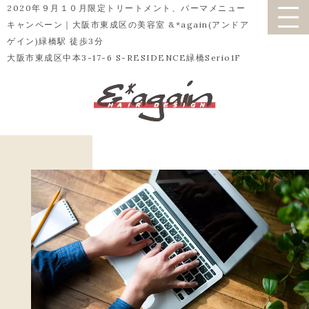
2020年９月１０月限定トリートメント、パーマメニュー
キャンペーン｜大阪市東成区の美容室 &*again(アンドア
ゲイン)緑橋駅 徒歩3分
大阪市東成区中本3-17-6 S-RESIDENCE緑橋Serio1F