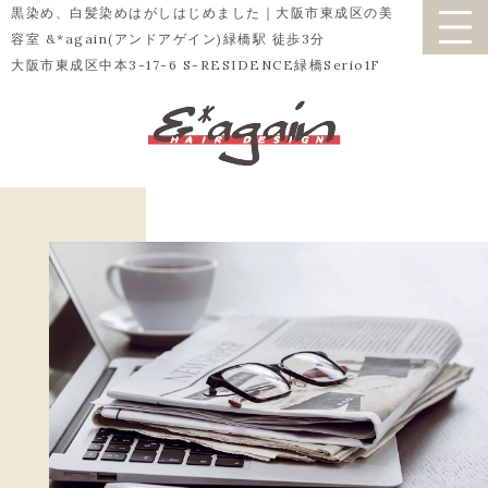
黒染め、白髪染めはがしはじめました｜大阪市東成区の美
容室 &*again(アンドアゲイン)緑橋駅 徒歩3分
大阪市東成区中本3-17-6 S-RESIDENCE緑橋Serio1F