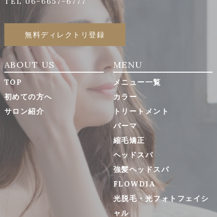
TEL 06-6657-6777
無料ディレクトリ登録
ABOUT US
MENU
TOP
メニュー一覧
初めての方へ
カラー
サロン紹介
トリートメント
パーマ
縮毛矯正
ヘッドスパ
強髪ヘッドスパ
FLOWDIA
光脱毛・光フォトフェイシ
ャル