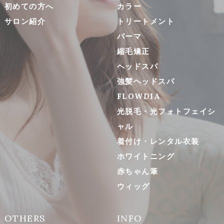
初めての方へ
カラー
サロン紹介
トリートメント
パーマ
縮毛矯正
ヘッドスパ
強髪ヘッドスパ
FLOWDIA
光脱毛・光フォトフェイシ
ャル
着付け・レンタル衣装
ホワイトニング
赤ちゃん筆
ウィッグ
OTHERS
INFO