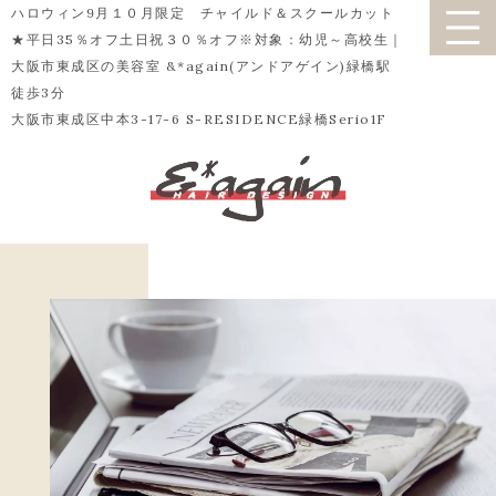
ハロウィン9月１０月限定 チャイルド＆スクールカット
★平日35％オフ土日祝３０％オフ※対象：幼児～高校生｜
大阪市東成区の美容室 &*again(アンドアゲイン)緑橋駅
徒歩3分
大阪市東成区中本3-17-6 S-RESIDENCE緑橋Serio1F