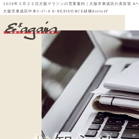
2026年２月２２日大阪マラソンの営業案内｜大阪市東成区の美容室 &*ag
大阪市東成区中本3-17-6 S-RESIDENCE緑橋Serio1F