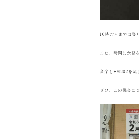
1
6時ごろまでは登
また、時間に余裕
音楽もFM802を
ぜひ、この機会に＆