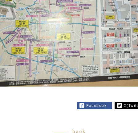
Facebook
X(Twitt
back