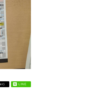
er)
LINE