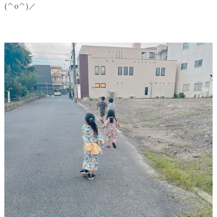
(^o^)／