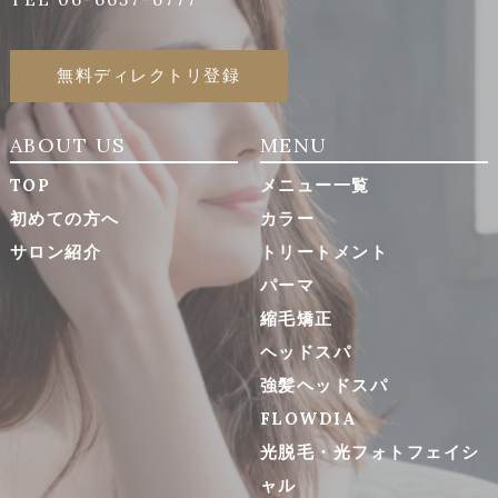
無料ディレクトリ登録
ABOUT US
MENU
TOP
メニュー一覧
初めての方へ
カラー
サロン紹介
トリートメント
パーマ
縮毛矯正
ヘッドスパ
強髪ヘッドスパ
FLOWDIA
光脱毛・光フォトフェイシ
ャル