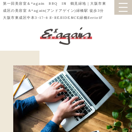
第一回美容室＆*again BBQ IN 鶴見緑地｜大阪市東
成区の美容室 &*again(アンドアゲイン)緑橋駅 徒歩3分
大阪市東成区中本3-17-6 S-RESIDENCE緑橋Serio1F