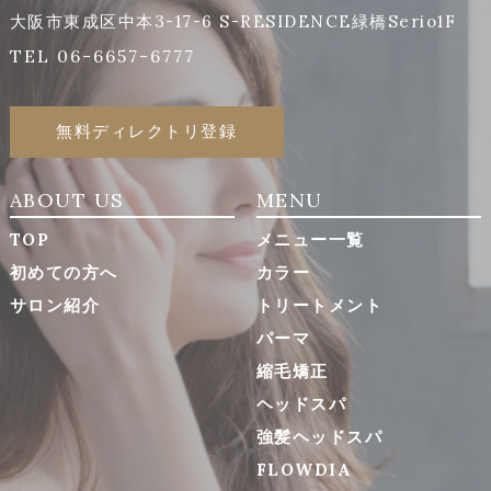
大阪市東成区中本3-17-6 S-RESIDENCE緑橋Serio1F
TEL 06-6657-6777
無料ディレクトリ登録
ABOUT US
MENU
TOP
メニュー一覧
初めての方へ
カラー
サロン紹介
トリートメント
パーマ
縮毛矯正
ヘッドスパ
強髪ヘッドスパ
FLOWDIA